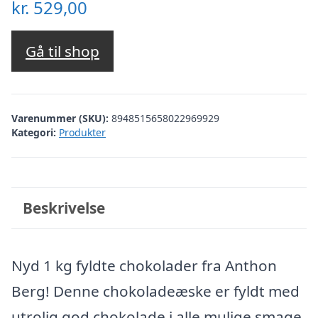
kr.
529,00
Gå til shop
Varenummer (SKU):
8948515658022969929
Kategori:
Produkter
Beskrivelse
Nyd 1 kg fyldte chokolader fra Anthon
Berg! Denne chokoladeæske er fyldt med
utrolig god chokolade i alle mulige smage