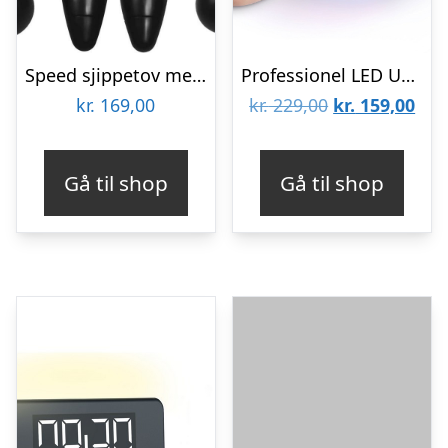
Speed sjippetov med digital tæller | Speed rope
Professionel LED UV Neglelampe
Den
De
kr.
169,00
kr.
229,00
kr.
159,00
oprindelige
aktu
pris
pris
Gå til shop
Gå til shop
var:
er:
kr. 229,00.
kr. 