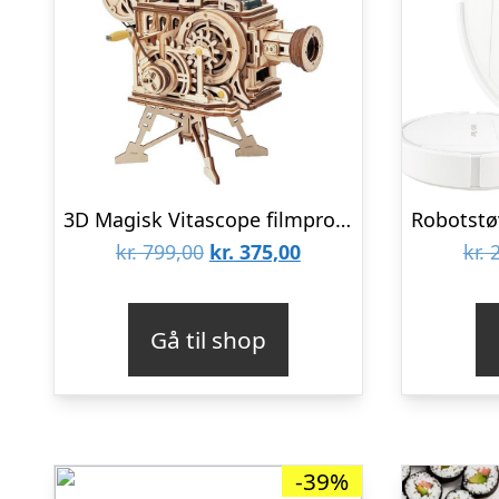
3D Magisk Vitascope filmprojektor puslespil fra Rokrâ¢ (LK601)
Den
Den
kr.
799,00
kr.
375,00
kr.
2
oprindelige
aktuelle
pris
pris
Gå til shop
var:
er:
kr. 799,00.
kr. 375,00.
-39%