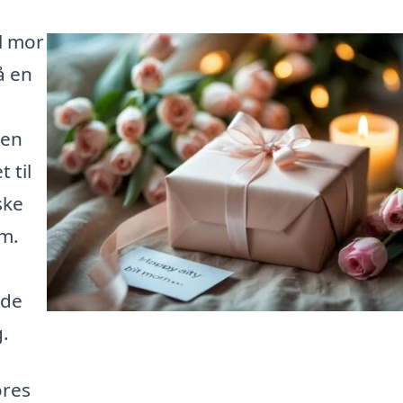
l mor
å en
 en
 til
ske
em.
i
nde
g.
ores