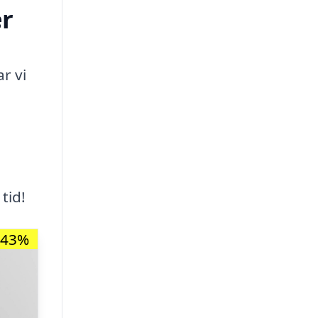
er
r vi
tid!
-43%