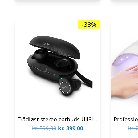
-33%
Trådløst stereo earbuds UiiSii TWS60
Den
Den
kr.
599,00
kr.
399,00
kr.
2
oprindelige
aktuelle