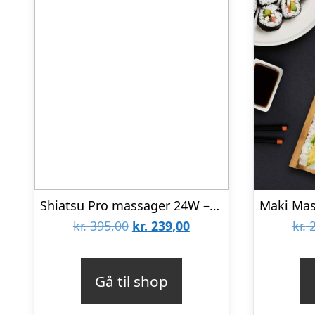
Shiatsu Pro massager 24W – massagepude
Den
Den
kr.
395,00
kr.
239,00
kr.
2
oprindelige
aktuelle
pris
pris
Gå til shop
var:
er:
kr. 395,00.
kr. 239,00.