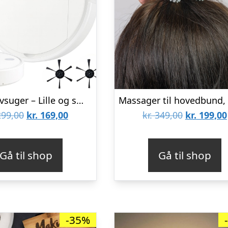
Robotstøvsuger – Lille og smart
Den
Den
Den
99,00
kr.
169,00
kr.
349,00
kr.
199,00
oprindelige
aktuelle
oprindeli
pris
pris
pris
Gå til shop
Gå til shop
var:
er:
var:
kr. 299,00.
kr. 169,00.
kr. 349,00.
-35%