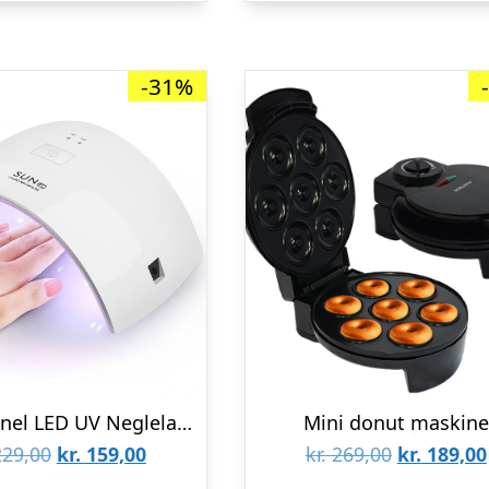
-31%
Professionel LED UV Neglelampe
Mini donut maskine
Den
Den
Den
29,00
kr.
159,00
kr.
269,00
kr.
189,00
oprindelige
aktuelle
oprindeli