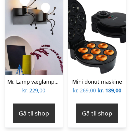
Mr. Lamp væglampe – to personer
Mini donut maskine
Den
De
kr.
229,00
kr.
269,00
kr.
189,00
oprindelige
aktu
pris
pris
Gå til shop
Gå til shop
var:
er:
kr. 269,00.
kr. 