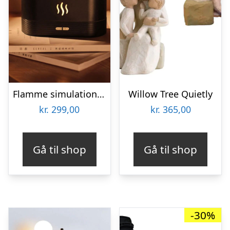
Flamme simulations diffuser, aroma og luftfugter
Willow Tree Quietly
kr.
299,00
kr.
365,00
Gå til shop
Gå til shop
-30%