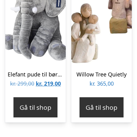
Elefant pude til børn – 60cm
Willow Tree Quietly
Den
Den
kr.
299,00
kr.
219,00
kr.
365,00
oprindelige
aktuelle
pris
pris
Gå til shop
Gå til shop
var:
er:
kr. 299,00.
kr. 219,00.