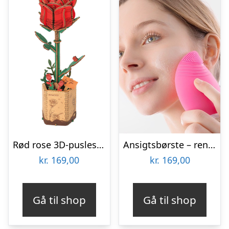
Rød rose 3D-puslespil fra Rowoodâ¢ (TW042)
Ansigtsbørste – rensende børste med massage
kr.
169,00
kr.
169,00
Gå til shop
Gå til shop