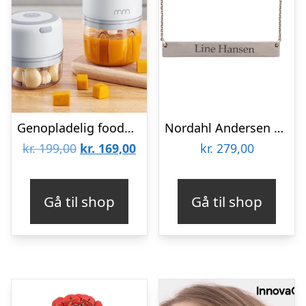
Genopladelig foodprocessor
Nordahl Andersen Plade halskæde
Den
Den
kr.
199,00
kr.
169,00
kr.
279,00
oprindelige
aktuelle
pris
pris
Gå til shop
Gå til shop
var:
er:
kr. 199,00.
kr. 169,00.