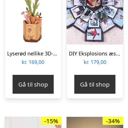
Lyserød nellike 3D-puslespil fra Rowoodâ¢ (TW051)
DIY Eksplosions æske til billeder
kr.
169,00
kr.
179,00
Gå til shop
Gå til shop
-15%
-34%