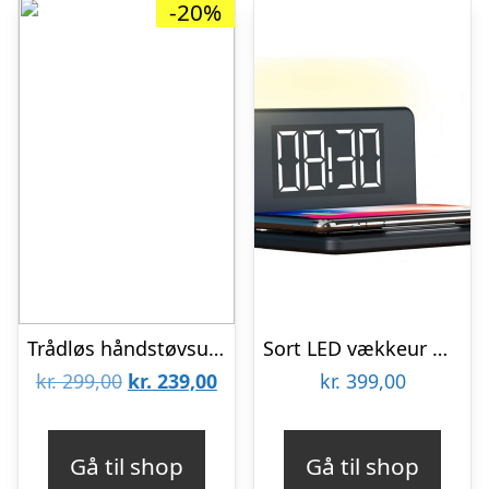
-20%
Trådløs håndstøvsuger til bilen
Sort LED vækkeur med trådløs oplader
Den
Den
kr.
299,00
kr.
239,00
kr.
399,00
oprindelige
aktuelle
pris
pris
Gå til shop
Gå til shop
var:
er: