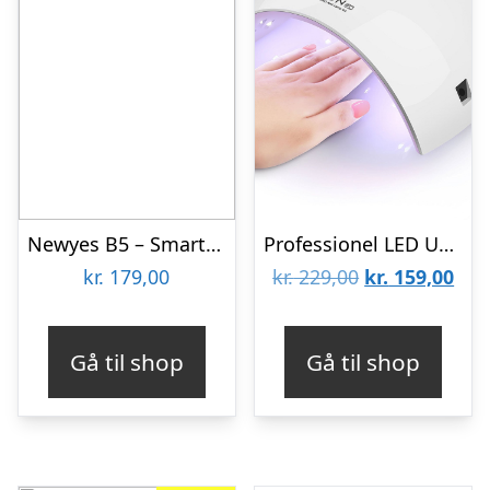
Newyes B5 – Smart Notesbog
Professionel LED UV Neglelampe
Den
De
kr.
179,00
kr.
229,00
kr.
159,00
oprindelige
aktu
pris
pris
Gå til shop
Gå til shop
var:
er:
kr. 229,00.
kr. 