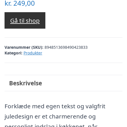
kr.
249,00
Gå til shop
Varenummer (SKU):
8948513698490423833
Kategori:
Produkter
Beskrivelse
Forklæde med egen tekst og valgfrit
juledesign er et charmerende og
personligt indslag i køkkenet, når