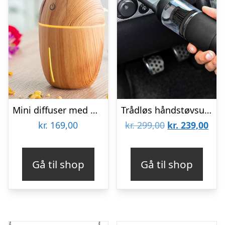
Mini diffuser med mulighed for aroma – honey pine look
Trådløs håndstøvsuger til bilen
Den
De
kr.
169,00
kr.
299,00
kr.
239,00
oprindelige
aktu
pris
pris
Gå til shop
Gå til shop
var:
er:
kr. 299,00.
kr. 