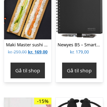
Maki Master sushi maker – lav hjemmelavet sushi
Newyes B5 – Smart Notesbog
Den
Den
kr.
259,00
kr.
169,00
kr.
179,00
oprindelige
aktuelle
pris
pris
Gå til shop
Gå til shop
var:
er:
kr. 259,00.
kr. 169,00.
-15%