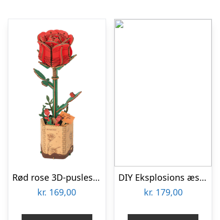
Rød rose 3D-puslespil fra Rowoodâ¢ (TW042)
DIY Eksplosions æske til billeder
kr.
169,00
kr.
179,00