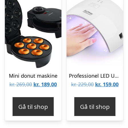
Mini donut maskine
Professionel LED UV Neglelampe
Den
Den
Den
De
kr.
269,00
kr.
189,00
kr.
229,00
kr.
159,00
oprindelige
aktuelle
oprindelige
aktu
pris
pris
pris
pris
Gå til shop
Gå til shop
var:
er:
var:
er:
kr. 269,00.
kr. 189,00.
kr. 229,00.
kr. 