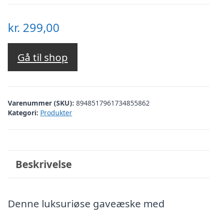
kr.
299,00
Gå til shop
Varenummer (SKU):
8948517961734855862
Kategori:
Produkter
Beskrivelse
Denne luksuriøse gaveæske med