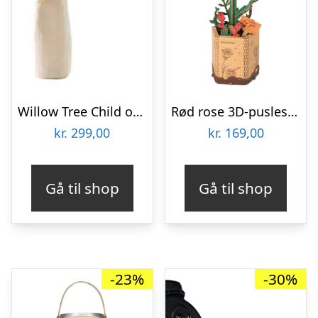
Willow Tree Child of my Heart
Rød rose 3D-puslespil fra Rowoodâ¢ (TW042)
kr.
299,00
kr.
169,00
Gå til shop
Gå til shop
-23%
-30%