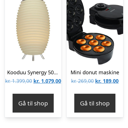
Kooduu Synergy 50S Bluetooth-højttaler
Mini donut maskine
Den
Den
Den
De
kr.
1.399,00
kr.
1.079,00
kr.
269,00
kr.
189,00
oprindelige
aktuelle
oprindelige
aktu
pris
pris
pris
pris
Gå til shop
Gå til shop
var:
er:
var:
er:
kr. 1.399,00.
kr. 1.079,00.
kr. 269,00.
kr. 