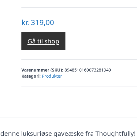
kr.
319,00
Gå til shop
Varenummer (SKU):
8948510169073281949
Kategori:
Produkter
denne luksuriøse gaveæske fra Thoughtfully!