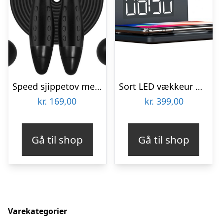
Speed sjippetov med digital tæller | Speed rope
Sort LED vækkeur med trådløs oplader
kr.
169,00
kr.
399,00
Gå til shop
Gå til shop
Varekategorier