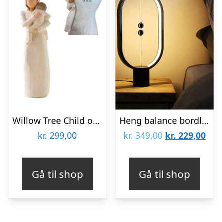
Willow Tree Child of my Heart
Heng balance bordlampe – sort
Den
De
kr.
299,00
kr.
349,00
kr.
229,00
oprindelige
aktu
pris
pris
Gå til shop
Gå til shop
var:
er:
kr. 349,00.
kr. 