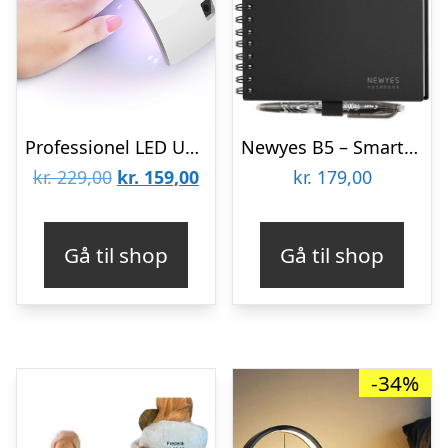
Professionel LED UV Neglelampe
Newyes B5 – Smart Notesbog
Den
Den
kr.
229,00
kr.
159,00
kr.
179,00
oprindelige
aktuelle
pris
pris
Gå til shop
Gå til shop
var:
er:
kr. 229,00.
kr. 159,00.
-34%