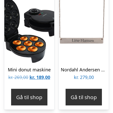
Mini donut maskine
Nordahl Andersen Plade halskæde
Den
Den
kr.
269,00
kr.
189,00
kr.
279,00
oprindelige
aktuelle
pris
pris
Gå til shop
Gå til shop
var:
er:
kr. 269,00.
kr. 189,00.