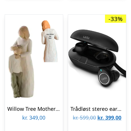
-33%
Willow Tree Mother and Son
Trådløst stereo earbuds UiiSii TWS60
Den
De
kr.
349,00
kr.
599,00
kr.
399,00
oprindelige
aktu