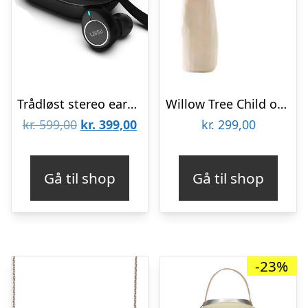
Trådløst stereo earbuds UiiSii TWS60
Willow Tree Child of my Heart
Den
Den
kr.
599,00
kr.
399,00
kr.
299,00
oprindelige
aktuelle
pris
pris
Gå til shop
Gå til shop
var:
er:
kr. 599,00.
kr. 399,00.
-23%