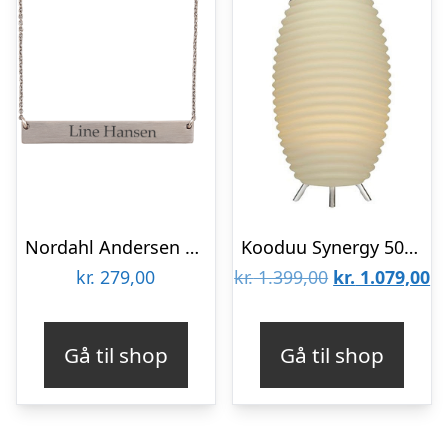
Nordahl Andersen Plade halskæde
Kooduu Synergy 50S Bluetooth-højttaler
Den
D
kr.
279,00
kr.
1.399,00
kr.
1.079,00
oprindelige
ak
pris
pr
Gå til shop
Gå til shop
var:
er
kr. 1.399,00.
kr