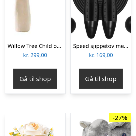
Willow Tree Child of my Heart
Speed sjippetov med digital tæller | Speed rope
kr.
299,00
kr.
169,00
Gå til shop
Gå til shop
-27%