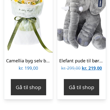
Camellia byg selv blomst Rokrâ¢ (AF011)
Elefant pude til børn – 60cm
Den
De
kr.
199,00
kr.
299,00
kr.
219,00
oprindelige
aktu
pris
pris
Gå til shop
Gå til shop
var:
er:
kr. 299,00.
kr. 