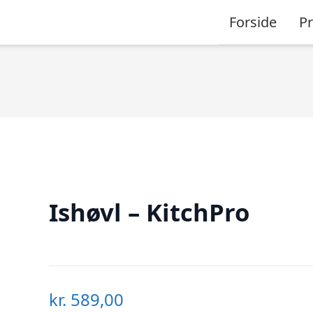
Forside
P
Ishøvl – KitchPro
kr.
589,00