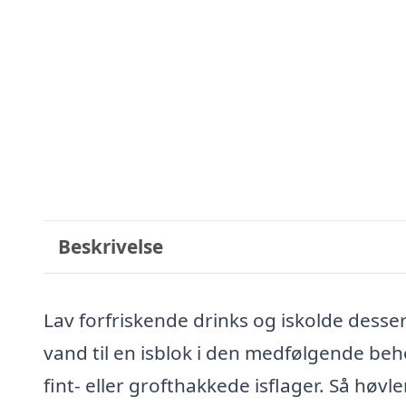
Beskrivelse
Lav forfriskende drinks og iskolde desser
vand til en isblok i den medfølgende beh
fint- eller grofthakkede isflager. Så høv