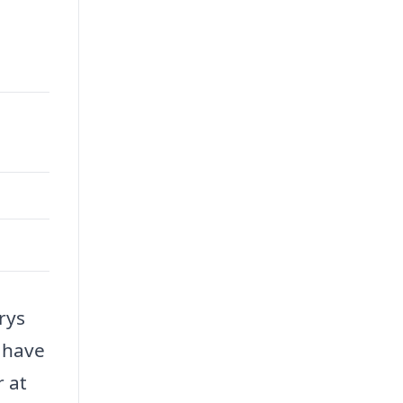
rys
l have
r at