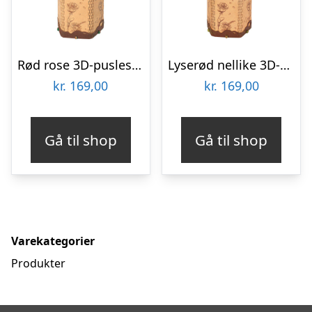
Rød rose 3D-puslespil fra Rowoodâ¢ (TW042)
Lyserød nellike 3D-puslespil fra Rowoodâ¢ (TW051)
kr.
169,00
kr.
169,00
Gå til shop
Gå til shop
Varekategorier
Produkter