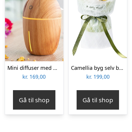
Mini diffuser med mulighed for aroma – honey pine look
Camellia byg selv blomst Rokrâ¢ (AF011)
kr.
169,00
kr.
199,00
Gå til shop
Gå til shop