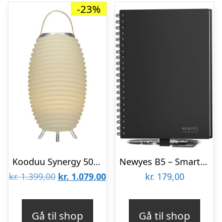
-23%
Kooduu Synergy 50S Bluetooth-højttaler
Newyes B5 – Smart Notesbog
Den
Den
kr.
1.399,00
kr.
1.079,00
kr.
179,00
oprindelige
aktuelle
pris
pris
Gå til shop
Gå til shop