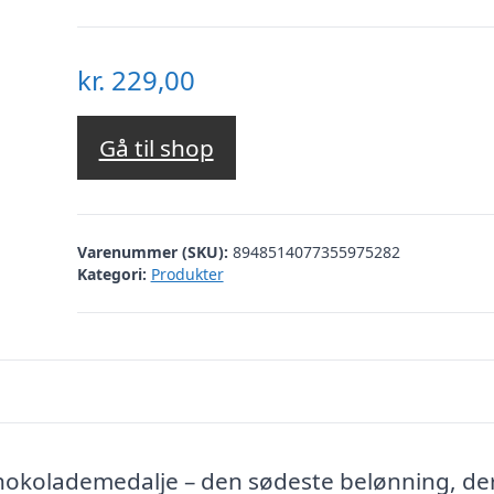
kr.
229,00
Gå til shop
Varenummer (SKU):
8948514077355975282
Kategori:
Produkter
hokolademedalje – den sødeste belønning, de