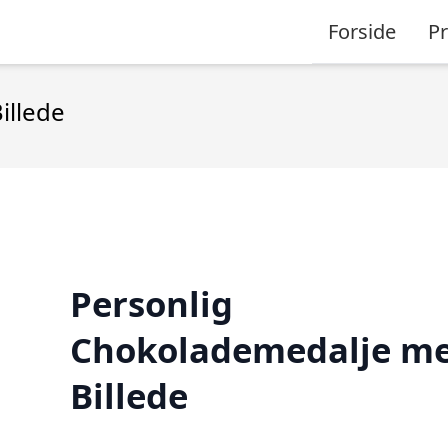
Forside
P
illede
Personlig
Chokolademedalje m
Billede