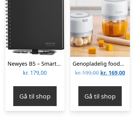
Newyes B5 – Smart Notesbog
Genopladelig foodprocessor
Den
De
kr.
179,00
kr.
199,00
kr.
169,00
oprindelige
aktu
pris
pris
Gå til shop
Gå til shop
var:
er:
kr. 199,00.
kr. 