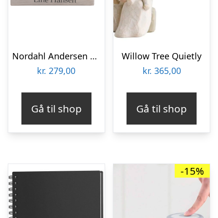
Nordahl Andersen Plade halskæde
Willow Tree Quietly
kr.
279,00
kr.
365,00
Gå til shop
Gå til shop
-15%