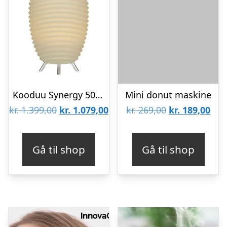
Kooduu Synergy 50S Bluetooth-højttaler
Mini donut maskine
Den
Den
Den
De
kr.
1.399,00
kr.
1.079,00
kr.
269,00
kr.
189,00
oprindelige
aktuelle
oprindelige
aktu
pris
pris
pris
pris
Gå til shop
Gå til shop
var:
er:
var:
er:
kr. 1.399,00.
kr. 1.079,00.
kr. 269,00.
kr. 