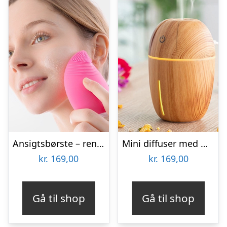
Ansigtsbørste – rensende børste med massage
Mini diffuser med mulighed for aroma – honey pine look
kr.
169,00
kr.
169,00
Gå til shop
Gå til shop