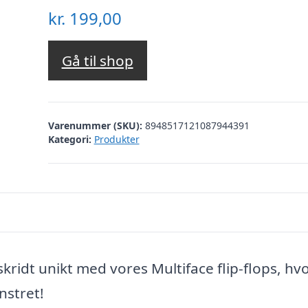
kr.
199,00
Gå til shop
Varenummer (SKU):
8948517121087944391
Kategori:
Produkter
skridt unikt med vores Multiface flip-flops, hvo
nstret!