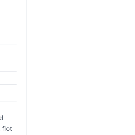
el
 flot