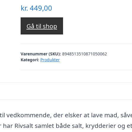
kr.
449,00
Gå til shop
Varenummer (SKU):
8948513510871050062
Kategori:
Produkter
til vedkommende, der elsker at lave mad, såv
r har Rivsalt samlet både salt, krydderier og et