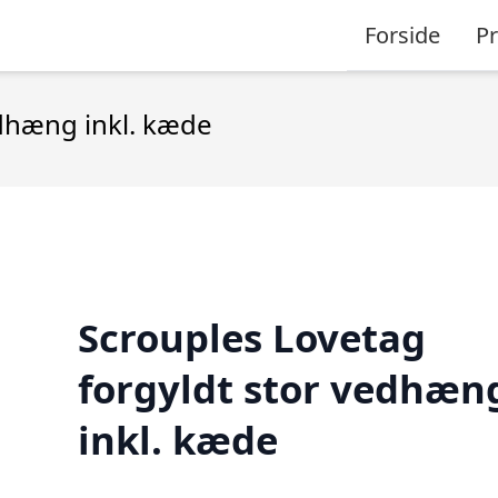
Forside
P
edhæng inkl. kæde
Scrouples Lovetag
forgyldt stor vedhæn
inkl. kæde