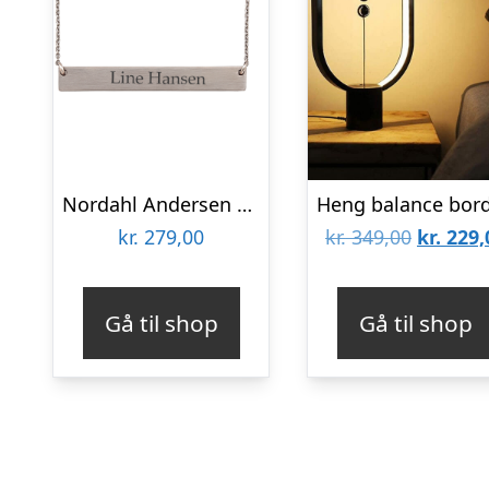
Nordahl Andersen Plade halskæde
Den
kr.
279,00
kr.
349,00
kr.
229,
oprinde
pris
Gå til shop
Gå til shop
var:
kr. 349,