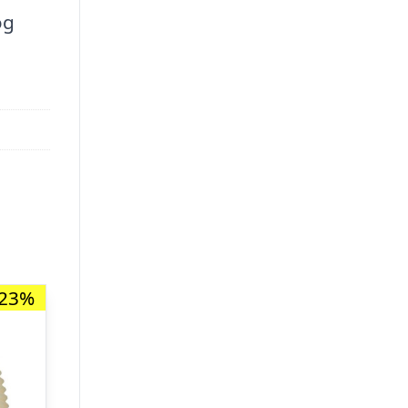
og
-23%