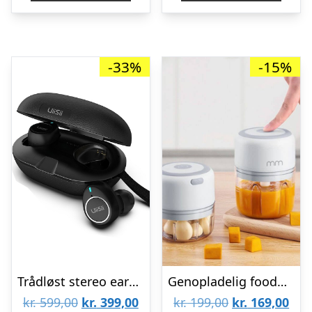
-33%
-15%
Trådløst stereo earbuds UiiSii TWS60
Genopladelig foodprocessor
Den
Den
Den
De
kr.
599,00
kr.
399,00
kr.
199,00
kr.
169,00