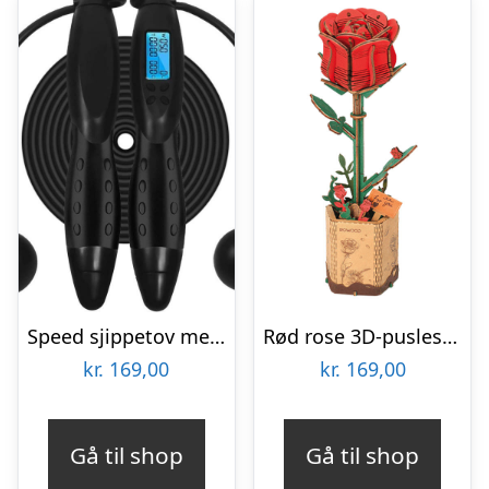
Speed sjippetov med digital tæller | Speed rope
Rød rose 3D-puslespil fra Rowoodâ¢ (TW042)
kr.
169,00
kr.
169,00
Gå til shop
Gå til shop