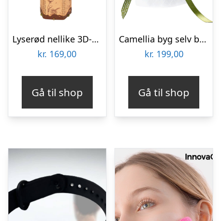
Lyserød nellike 3D-puslespil fra Rowoodâ¢ (TW051)
Camellia byg selv blomst Rokrâ¢ (AF011)
kr.
169,00
kr.
199,00
Gå til shop
Gå til shop