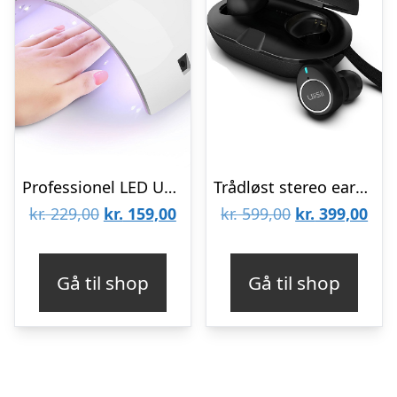
Professionel LED UV Neglelampe
Trådløst stereo earbuds UiiSii TWS60
Den
Den
Den
De
kr.
229,00
kr.
159,00
kr.
599,00
kr.
399,00
oprindelige
aktuelle
oprindelige
aktu
pris
pris
pris
pris
Gå til shop
Gå til shop
var:
er:
var:
er:
kr. 229,00.
kr. 159,00.
kr. 599,00.
kr. 