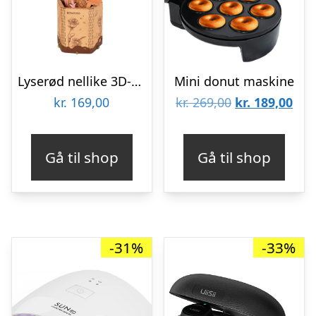
Lyserød nellike 3D-puslespil fra Rowoodâ¢ (TW051)
Mini donut maskine
Den
De
kr.
169,00
kr.
269,00
kr.
189,00
oprindelige
aktu
pris
pris
Gå til shop
Gå til shop
var:
er:
kr. 269,00.
kr. 
-31%
-33%