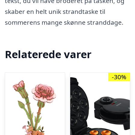
tekst, du vil have broderet på tasken, og
skaber en helt unik strandtaske til
sommerens mange skønne stranddage.
Relaterede varer
-30%