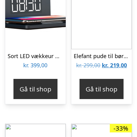
Sort LED vækkeur med trådløs oplader
Elefant pude til børn – 60cm
Den
De
kr.
399,00
kr.
299,00
kr.
219,00
oprindelige
aktu
pris
pris
Gå til shop
Gå til shop
var:
er:
kr. 299,00.
kr. 
-33%