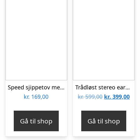
Speed sjippetov med digital tæller | Speed rope
Trådløst stereo earbuds UiiSii TWS60
Den
De
kr.
169,00
kr.
599,00
kr.
399,00
oprindelige
aktu
pris
pris
Gå til shop
Gå til shop
var:
er:
kr. 599,00.
kr. 