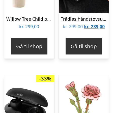
Willow Tree Child of my Heart
Trådløs håndstøvsuger til bilen
Den
De
kr.
299,00
kr.
299,00
kr.
239,00
oprindelige
aktu
pris
pris
Gå til shop
Gå til shop
var:
er:
kr. 299,00.
kr. 
-33%