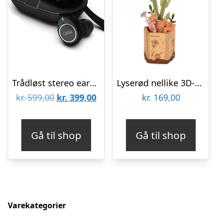
Trådløst stereo earbuds UiiSii TWS60
Lyserød nellike 3D-puslespil fra Rowoodâ¢ (TW051)
Den
Den
kr.
599,00
kr.
399,00
kr.
169,00
oprindelige
aktuelle
pris
pris
Gå til shop
Gå til shop
var:
er:
kr. 599,00.
kr. 399,00.
Varekategorier