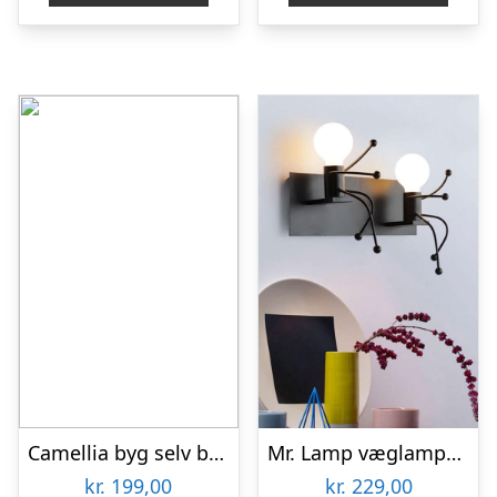
Camellia byg selv blomst Rokrâ¢ (AF011)
Mr. Lamp væglampe – to personer
kr.
199,00
kr.
229,00