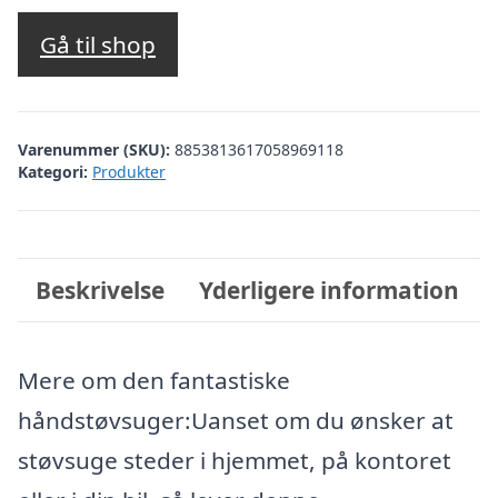
oprindelige
aktuelle
pris
pris
Gå til shop
var:
er:
kr. 299,00.
kr. 239,00.
Varenummer (SKU):
8853813617058969118
Kategori:
Produkter
Beskrivelse
Yderligere information
Mere om den fantastiske
håndstøvsuger:Uanset om du ønsker at
støvsuge steder i hjemmet, på kontoret