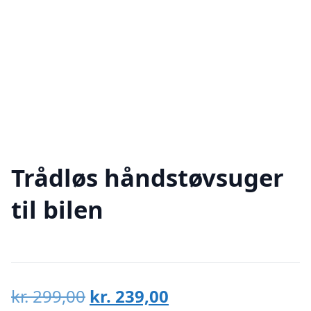
Trådløs håndstøvsuger
til bilen
Den
Den
kr.
299,00
kr.
239,00