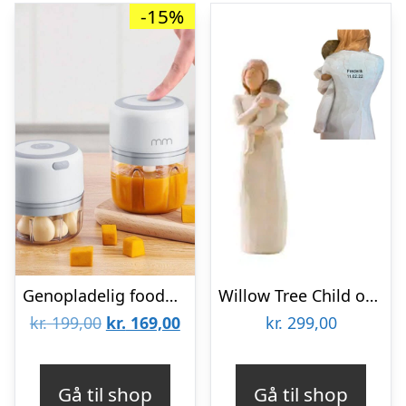
-15%
Genopladelig foodprocessor
Willow Tree Child of my Heart
Den
Den
kr.
199,00
kr.
169,00
kr.
299,00
oprindelige
aktuelle
pris
pris
Gå til shop
Gå til shop